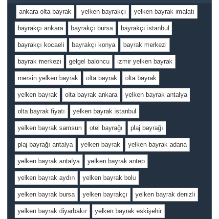
ankara olta bayrak
yelken bayrakçı
yelken bayrak imalatı
bayrakçı ankara
bayrakçı bursa
bayrakçı istanbul
bayrakçı kocaeli
bayrakçı konya
bayrak merkezi
bayrak merkezi
gelgel baloncu
izmir yelken bayrak
mersin yelken bayrak
olta bayrak
olta bayrak
yelken bayrak
olta bayrak ankara
yelken bayrak antalya
olta bayrak fiyatı
yelken bayrak istanbul
yelken bayrak samsun
otel bayrağı
plaj bayrağı
plaj bayrağı antalya
yelken bayrak
yelken bayrak adana
yelken bayrak antalya
yelken bayrak antep
yelken bayrak aydın
yelken bayrak bolu
yelken bayrak bursa
yelken bayrakçı
yelken bayrak denizli
yelken bayrak diyarbakır
yelken bayrak eskişehir