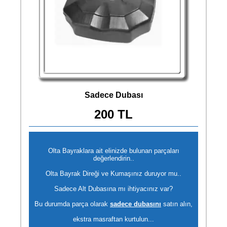
Sadece Dubası
200 TL
Olta Bayraklara ait elinizde bulunan parçaları
değerlendirin..
Olta Bayrak Direği ve Kumaşınız duruyor mu..
Sadece Alt Dubasına mı ihtiyacınız var?
Bu durumda parça olarak
sadece dubasını
satın alın,
ekstra masraftan kurtulun...