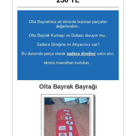
Olta Bayraklara ait elinizde bulunan parçaları
değerlendirin..
Olta Bayrak Kumaşı ve Dubası duruyor mu..
Sadece Direğine mi ihtiyacınız var?
Bu durumda parça olarak
sadece direğini
satın alın,
ekstra masraftan kurtulun...
Olta Bayrak Bayrağı