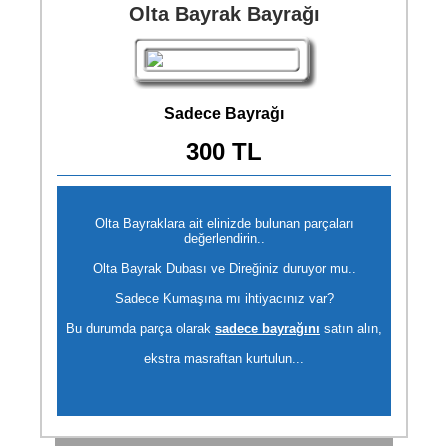
Olta Bayrak Bayrağı
Sadece Bayrağı
300 TL
Olta Bayraklara ait elinizde bulunan parçaları
değerlendirin..
Olta Bayrak Dubası ve Direğiniz duruyor mu..
Sadece Kumaşına mı ihtiyacınız var?
Bu durumda parça olarak
sadece bayrağını
satın alın,
ekstra masraftan kurtulun...