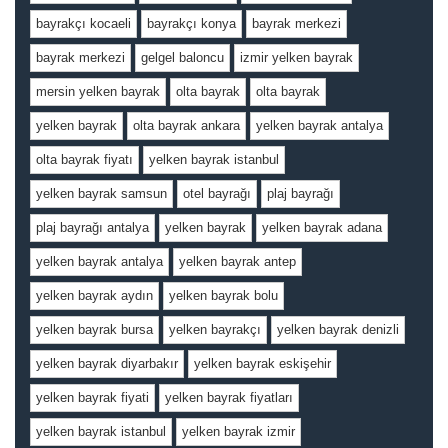
bayrakçı kocaeli
bayrakçı konya
bayrak merkezi
bayrak merkezi
gelgel baloncu
izmir yelken bayrak
mersin yelken bayrak
olta bayrak
olta bayrak
yelken bayrak
olta bayrak ankara
yelken bayrak antalya
olta bayrak fiyatı
yelken bayrak istanbul
yelken bayrak samsun
otel bayrağı
plaj bayrağı
plaj bayrağı antalya
yelken bayrak
yelken bayrak adana
yelken bayrak antalya
yelken bayrak antep
yelken bayrak aydın
yelken bayrak bolu
yelken bayrak bursa
yelken bayrakçı
yelken bayrak denizli
yelken bayrak diyarbakır
yelken bayrak eskişehir
yelken bayrak fiyati
yelken bayrak fiyatları
yelken bayrak istanbul
yelken bayrak izmir