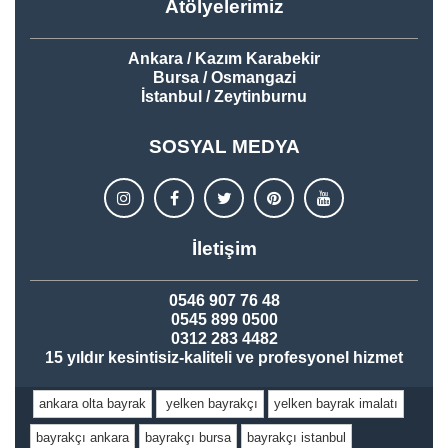
Atölyelerimiz
Ankara / Kazım Karabekir
Bursa / Osmangazi
İstanbul / Zeytinburnu
SOSYAL MEDYA
İletişim
0546 907 76 48
0545 899 0500
0312 283 4482
15 yıldır kesintisiz-kaliteli ve profesyonel hizmet
ankara olta bayrak
yelken bayrakçı
yelken bayrak imalatı
bayrakçı ankara
bayrakçı bursa
bayrakçı istanbul