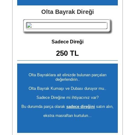
Olta Bayrak Direği
Sadece Direği
250 TL
Olta Bayraklara ait elinizde bulunan parçaları
değerlendirin..
Olta Bayrak Kumaşı ve Dubası duruyor mu..
Sadece Direğine mi ihtiyacınız var?
Bu durumda parça olarak
sadece direğini
satın alın,
ekstra masraftan kurtulun...