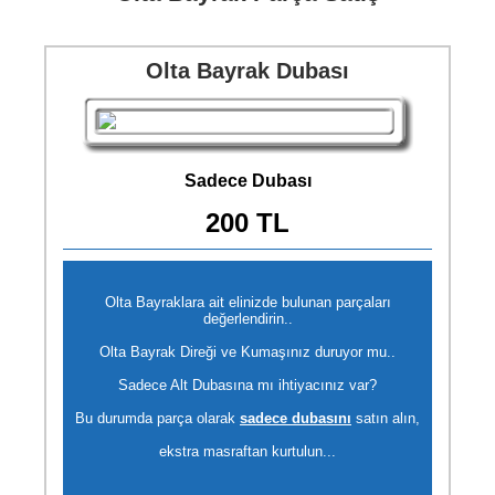
Olta Bayrak Dubası
Sadece Dubası
200 TL
Olta Bayraklara ait elinizde bulunan parçaları
değerlendirin..
Olta Bayrak Direği ve Kumaşınız duruyor mu..
Sadece Alt Dubasına mı ihtiyacınız var?
Bu durumda parça olarak
sadece dubasını
satın alın,
ekstra masraftan kurtulun...