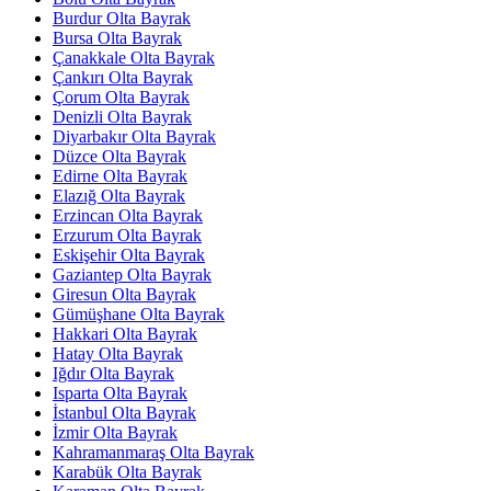
Burdur Olta Bayrak
Bursa Olta Bayrak
Çanakkale Olta Bayrak
Çankırı Olta Bayrak
Çorum Olta Bayrak
Denizli Olta Bayrak
Diyarbakır Olta Bayrak
Düzce Olta Bayrak
Edirne Olta Bayrak
Elazığ Olta Bayrak
Erzincan Olta Bayrak
Erzurum Olta Bayrak
Eskişehir Olta Bayrak
Gaziantep Olta Bayrak
Giresun Olta Bayrak
Gümüşhane Olta Bayrak
Hakkari Olta Bayrak
Hatay Olta Bayrak
Iğdır Olta Bayrak
Isparta Olta Bayrak
İstanbul Olta Bayrak
İzmir Olta Bayrak
Kahramanmaraş Olta Bayrak
Karabük Olta Bayrak