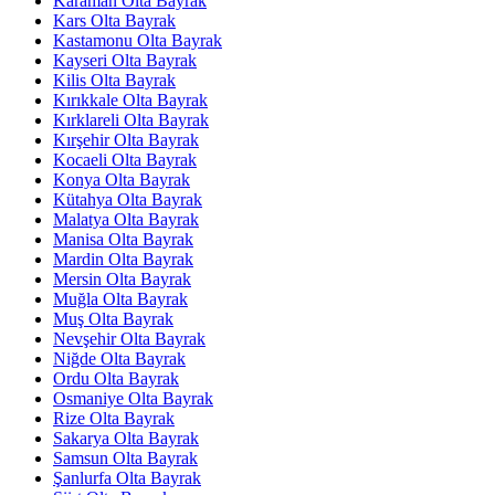
Karaman Olta Bayrak
Kars Olta Bayrak
Kastamonu Olta Bayrak
Kayseri Olta Bayrak
Kilis Olta Bayrak
Kırıkkale Olta Bayrak
Kırklareli Olta Bayrak
Kırşehir Olta Bayrak
Kocaeli Olta Bayrak
Konya Olta Bayrak
Kütahya Olta Bayrak
Malatya Olta Bayrak
Manisa Olta Bayrak
Mardin Olta Bayrak
Mersin Olta Bayrak
Muğla Olta Bayrak
Muş Olta Bayrak
Nevşehir Olta Bayrak
Niğde Olta Bayrak
Ordu Olta Bayrak
Osmaniye Olta Bayrak
Rize Olta Bayrak
Sakarya Olta Bayrak
Samsun Olta Bayrak
Şanlurfa Olta Bayrak