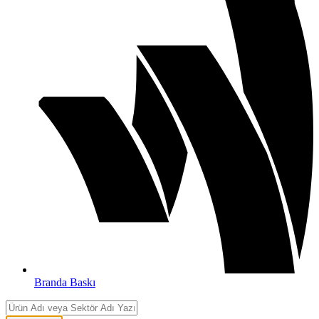
Branda Baskı