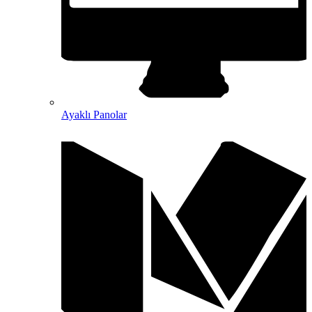
Ayaklı Panolar