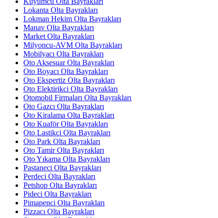
Kuyumcu Olta Bayrakları
Lokanta Olta Bayrakları
Lokman Hekim Olta Bayrakları
Manav Olta Bayrakları
Market Olta Bayrakları
Milyoncu-AVM Olta Bayrakları
Mobilyacı Olta Bayrakları
Oto Aksesuar Olta Bayrakları
Oto Boyacı Olta Bayrakları
Oto Ekspertiz Olta Bayrakları
Oto Elektirikci Olta Bayrakları
Otomobil Firmaları Olta Bayrakları
Oto Gazcı Olta Bayrakları
Oto Kiralama Olta Bayrakları
Oto Kuaför Olta Bayrakları
Oto Lastikci Olta Bayrakları
Oto Park Olta Bayrakları
Oto Tamir Olta Bayrakları
Oto Yıkama Olta Bayrakları
Pastaneci Olta Bayrakları
Perdeci Olta Bayrakları
Petshop Olta Bayrakları
Pideci Olta Bayrakları
Pimapenci Olta Bayrakları
Pizzacı Olta Bayrakları