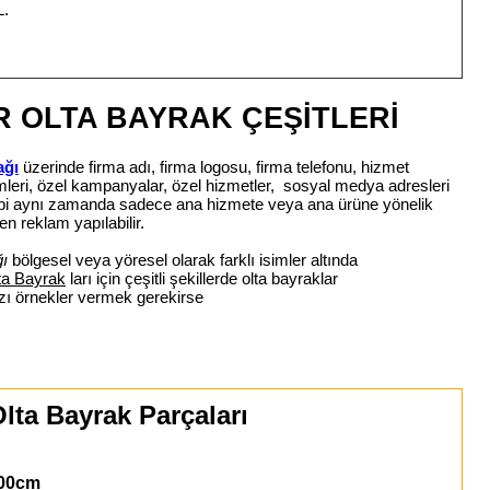
L.
 OLTA BAYRAK ÇEŞİTLERİ
ağı
üzerinde firma adı, firma logosu, firma telefonu, hizmet
simleri, özel kampanyalar, özel hizmetler, sosyal medya adresleri
 gibi aynı zamanda sadece ana hizmete veya ana ürüne yönelik
en reklam yapılabilir.
ı
bölgesel veya yöresel olarak farklı isimler altında
ta Bayrak
ları için çeşitli şekillerde olta bayraklar
azı örnekler vermek gerekirse
lta Bayrak Parçaları
00cm