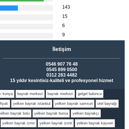
143
15
6
9
İletişim
0546 907 76 48
0545 899 0500
0312 283 4482
15 yıldır kesintisiz-kaliteli ve profesyonel hizmet
ı konya
bayrak merkezi
bayrak merkezi
gelgel baloncu
fiyatı
yelken bayrak istanbul
yelken bayrak samsun
otel bayrağı
yelken bayrak bolu
yelken bayrak bursa
yelken bayrakçı
yelken bayrak izmir
yelken bayrak izmit
yelken bayrak kayseri