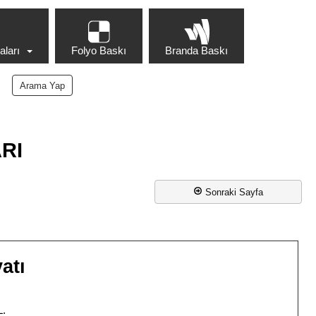
ları
Folyo Baskı
Branda Baskı
RI
Sonraki Sayfa
atı
L.