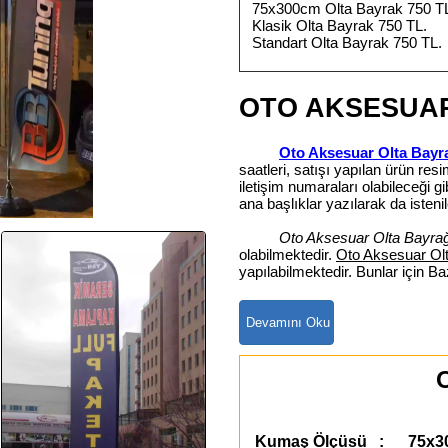
75x300cm Olta Bayrak 750 T
Klasik Olta Bayrak 750 TL.
Standart Olta Bayrak 750 TL.
OTO AKSESUAR
Oto Aksesuar Olta Bayr
saatleri, satışı yapılan ürün re
iletişim numaraları olabileceği
ana başlıklar yazılarak da istenil
Oto Aksesuar Olta Bayrağ
olabilmektedir.
Oto Aksesuar Ol
yapılabilmektedir. Bunlar için B
O
Kumaş Ölçüsü : 75x3