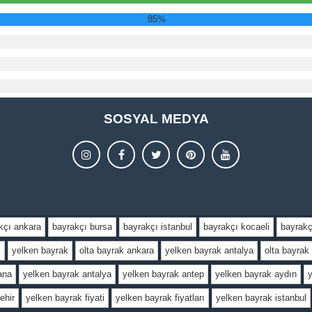
85%
SOSYAL MEDYA
kçı ankara
bayrakçı bursa
bayrakçı istanbul
bayrakçı kocaeli
bayrakç
k
yelken bayrak
olta bayrak ankara
yelken bayrak antalya
olta bayrak 
ana
yelken bayrak antalya
yelken bayrak antep
yelken bayrak aydın
ehir
yelken bayrak fiyati
yelken bayrak fiyatları
yelken bayrak istanbul