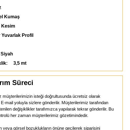
z
l Kumaş
 Kesim
 Yuvarlak Profil
Siyah
klik: 3,5 mt
rım Süreci
z müşterilerimizin isteği doğrultusunda ücretsiz olarak
mail yoluyla sizlere gönderilir. Müşterilerimiz tarafından
tenilen değişiklikler tarafımızca yapılarak tekrar gönderilir. Bu
trolü her zaman müşterilerimiz gözetimindedir.
veya görsel bozuklukların önüne geçilerek siparişini