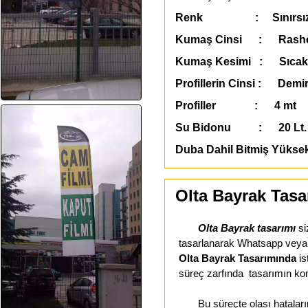
Renk : Sınırsı
Kumaş Cinsi : Rashe
Kumaş Kesimi : Sıcak
Profillerin Cinsi : Demir
Profiller : 4 mt
Su Bidonu : 20 Lt. 
Duba Dahil Bitmiş Yükse
Olta Bayrak Tasa
Olta Bayrak tasarımı
si
tasarlanarak Whatsapp veya E-
Olta Bayrak Tasarımında
is
süreç zarfında tasarımın kon
Bu süreçte olası hataların 