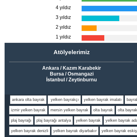
4 yıldız
3 yıldız
2 yıldız
1 yıldız
Atölyelerimiz
Ankara / Kazım Karabekir
Bursa / Osmangazi
İstanbul / Zeytinburnu
ankara olta bayrak
yelken bayrakçı
yelken bayrak imalatı
bayra
izmir yelken bayrak
mersin yelken bayrak
olta bayrak
olta bayra
plaj bayrağı
plaj bayrağı antalya
yelken bayrak
yelken bayrak ad
yelken bayrak denizli
yelken bayrak diyarbakır
yelken bayrak eskiş