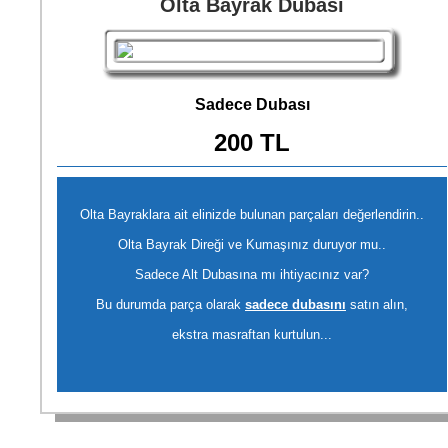
Olta Bayrak Dubası
Sadece Dubası
200 TL
Olta Bayraklara ait elinizde bulunan parçaları değerlendirin..
Olta Bayrak Direği ve Kumaşınız duruyor mu..
Sadece Alt Dubasına mı ihtiyacınız var?
Bu durumda parça olarak
sadece dubasını
satın alın,
ekstra masraftan kurtulun...