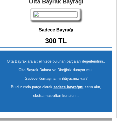
Olta Bayrak Bayrağı
Sadece Bayrağı
300 TL
Olta Bayraklara ait elinizde bulunan parçaları değerlendirin..
Olta Bayrak Dubası ve Direğiniz duruyor mu..
Sadece Kumaşına mı ihtiyacınız var?
Bu durumda parça olarak
sadece bayrağını
satın alın,
ekstra masraftan kurtulun...