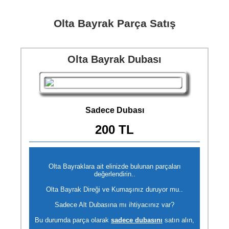
Olta Bayrak Parça Satış
Olta Bayrak Dubası
Sadece Dubası
200 TL
Olta Bayraklara ait elinizde bulunan parçaları
değerlendirin..
Olta Bayrak Direği ve Kumaşınız duruyor mu..
Sadece Alt Dubasına mı ihtiyacınız var?
Bu durumda parça olarak
sadece dubasını
satın alın,