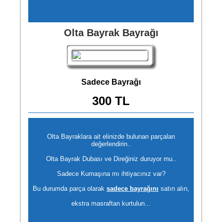
Olta Bayrak Bayrağı
Sadece Bayrağı
300 TL
Olta Bayraklara ait elinizde bulunan parçaları
değerlendirin..
Olta Bayrak Dubası ve Direğiniz duruyor mu..
Sadece Kumaşına mı ihtiyacınız var?
Bu durumda parça olarak
sadece bayrağını
satın alın,
ekstra masraftan kurtulun...