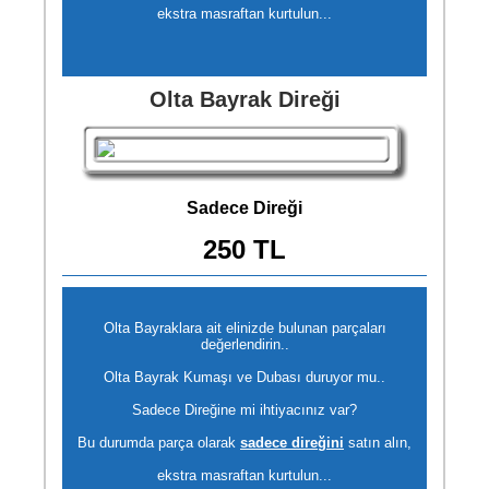
ekstra masraftan kurtulun...
Olta Bayrak Direği
Sadece Direği
250 TL
Olta Bayraklara ait elinizde bulunan parçaları
değerlendirin..
Olta Bayrak Kumaşı ve Dubası duruyor mu..
Sadece Direğine mi ihtiyacınız var?
Bu durumda parça olarak
sadece direğini
satın alın,
ekstra masraftan kurtulun...