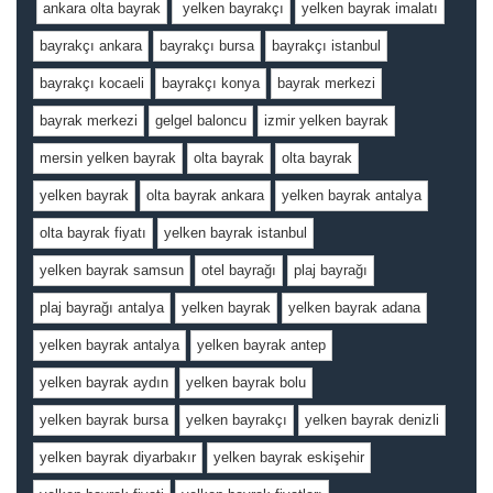
ankara olta bayrak
yelken bayrakçı
yelken bayrak imalatı
bayrakçı ankara
bayrakçı bursa
bayrakçı istanbul
bayrakçı kocaeli
bayrakçı konya
bayrak merkezi
bayrak merkezi
gelgel baloncu
izmir yelken bayrak
mersin yelken bayrak
olta bayrak
olta bayrak
yelken bayrak
olta bayrak ankara
yelken bayrak antalya
olta bayrak fiyatı
yelken bayrak istanbul
yelken bayrak samsun
otel bayrağı
plaj bayrağı
plaj bayrağı antalya
yelken bayrak
yelken bayrak adana
yelken bayrak antalya
yelken bayrak antep
yelken bayrak aydın
yelken bayrak bolu
yelken bayrak bursa
yelken bayrakçı
yelken bayrak denizli
yelken bayrak diyarbakır
yelken bayrak eskişehir