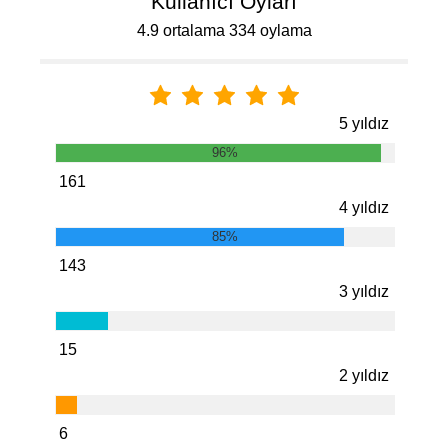
Kullanıcı Oyları
4.9 ortalama 334 oylama
5 yıldız
96%
161
4 yıldız
85%
143
3 yıldız
15
2 yıldız
6