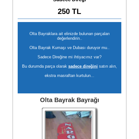
250 TL
Olta Bayraklara ait elinizde bulunan parçaları
değerlendirin..
Olta Bayrak Kumaşı ve Dubası duruyor mu..
Sadece Direğine mi ihtiyacınız var?
Bu durumda parça olarak
sadece direğini
satın alın,
ekstra masraftan kurtulun...
Olta Bayrak Bayrağı