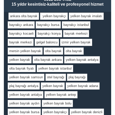
15 yıldır kesintisiz-kaliteli ve profesyonel hizmet
ankara olta bayrak
yelken bayrakçı
yelken bayrak imalatı
bayrakçı ankara
bayrakçı bursa
bayrakçı istanbul
bayrakçı kocaeli
bayrakçı konya
bayrak merkezi
bayrak merkezi
gelgel baloncu
izmir yelken bayrak
mersin yelken bayrak
olta bayrak
olta bayrak
yelken bayrak
olta bayrak ankara
yelken bayrak antalya
olta bayrak fiyatı
yelken bayrak istanbul
yelken bayrak samsun
otel bayrağı
plaj bayrağı
plaj bayrağı antalya
yelken bayrak
yelken bayrak adana
yelken bayrak antalya
yelken bayrak antep
yelken bayrak aydın
yelken bayrak bolu
yelken bayrak bursa
yelken bayrakçı
yelken bayrak denizli