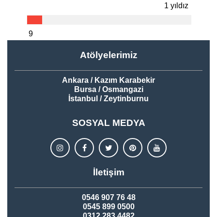
1 yıldız
9
Atölyelerimiz
Ankara / Kazım Karabekir
Bursa / Osmangazi
İstanbul / Zeytinburnu
SOSYAL MEDYA
İletişim
0546 907 76 48
0545 899 0500
0312 283 4482