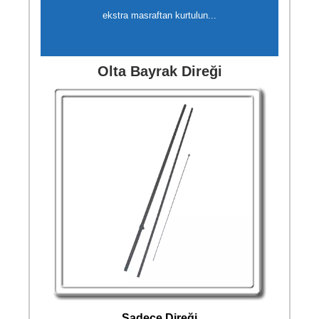
ekstra masraftan kurtulun...
Olta Bayrak Direği
Sadece Direği