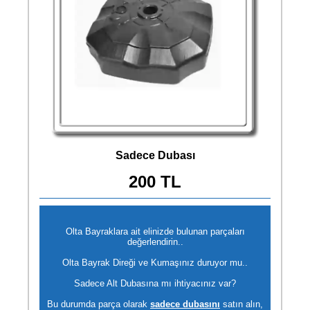
Sadece Dubası
200 TL
Olta Bayraklara ait elinizde bulunan parçaları
değerlendirin..
Olta Bayrak Direği ve Kumaşınız duruyor mu..
Sadece Alt Dubasına mı ihtiyacınız var?
Bu durumda parça olarak
sadece dubasını
satın alın,