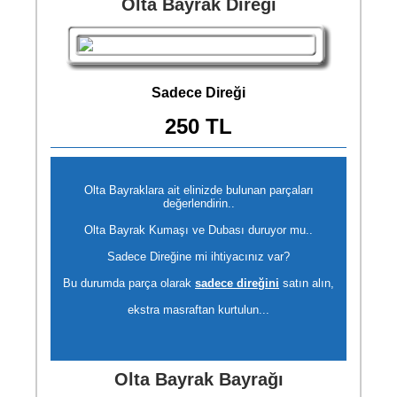
Olta Bayrak Direği
Sadece Direği
250 TL
Olta Bayraklara ait elinizde bulunan parçaları
değerlendirin..
Olta Bayrak Kumaşı ve Dubası duruyor mu..
Sadece Direğine mi ihtiyacınız var?
Bu durumda parça olarak
sadece direğini
satın alın,
ekstra masraftan kurtulun...
Olta Bayrak Bayrağı