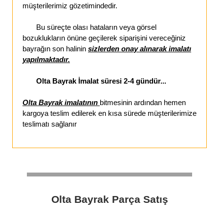
müşterilerimiz gözetimindedir.
Bu süreçte olası hataların veya görsel
bozuklukların önüne geçilerek siparişini vereceğiniz
bayrağın son halinin
sizlerden onay alınarak imalatı
yapılmaktadır.
Olta Bayrak İmalat süresi 2-4 gündür...
Olta Bayrak imalatının
bitmesinin ardından hemen
kargoya teslim edilerek en kısa sürede müşterilerimize
teslimatı sağlanır
Olta Bayrak Parça Satış