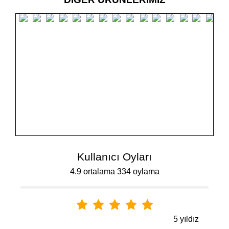
Kullanıcı Oyları
4.9 ortalama 334 oylama
5 yıldız