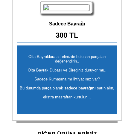
Sadece Bayrağı
300 TL
Olta Bayraklara ait elinizde bulunan parçaları
değerlendirin..
Olta Bayrak Dubası ve Direğiniz duruyor mu..
Sadece Kumaşına mı ihtiyacınız var?
Bu durumda parça olarak
sadece bayrağını
satın alın,
ekstra masraftan kurtulun...
DİĞER ÜRÜNLERİMİZ