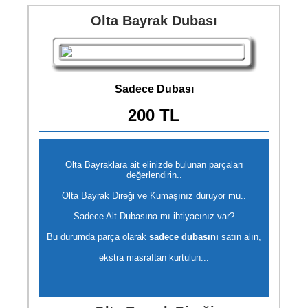
Olta Bayrak Dubası
Sadece Dubası
200 TL
Olta Bayraklara ait elinizde bulunan parçaları
değerlendirin..
Olta Bayrak Direği ve Kumaşınız duruyor mu..
Sadece Alt Dubasına mı ihtiyacınız var?
Bu durumda parça olarak
sadece dubasını
satın alın,
ekstra masraftan kurtulun...