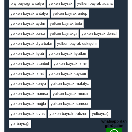
plaj bayrağı antalya
yelken bayrak
yelken bayrak adana
yelken bayrak antalya
yelken bayrak antep
yelken bayrak aydın
yelken bayrak bolu
yelken bayrak bursa
yelken bayrakçı
yelken bayrak denizli
yelken bayrak diyarbakır
yelken bayrak eskişehir
yelken bayrak fiyati
yelken bayrak fiyatları
yelken bayrak istanbul
yelken bayrak izmir
yelken bayrak izmit
yelken bayrak kayseri
yelken bayrak konya
yelken bayrak malatya
yelken bayrak manisa
yelken bayrak mersin
yelken bayrak muğla
yelken bayrak samsun
yelken bayrak sivas
yelken bayrak trabzon
yolbayrağı
whatsapp dan
yol bayrağı
görüşelim