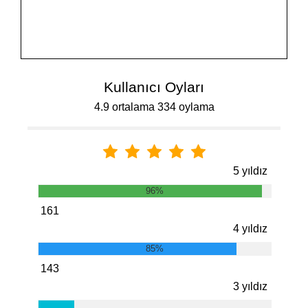
Kullanıcı Oyları
4.9 ortalama 334 oylama
5 yıldız
96%
161
4 yıldız
85%
143
3 yıldız