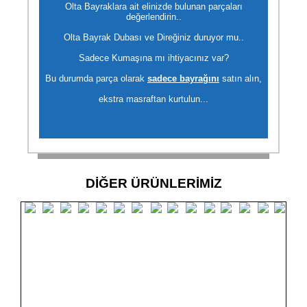
Olta Bayraklara ait elinizde bulunan parçaları
değerlendirin..
Olta Bayrak Dubası ve Direğiniz duruyor mu..
Sadece Kumaşına mı ihtiyacınız var?
Bu durumda parça olarak
sadece bayrağını
satın alın,
ekstra masraftan kurtulun...
DİĞER ÜRÜNLERİMİZ