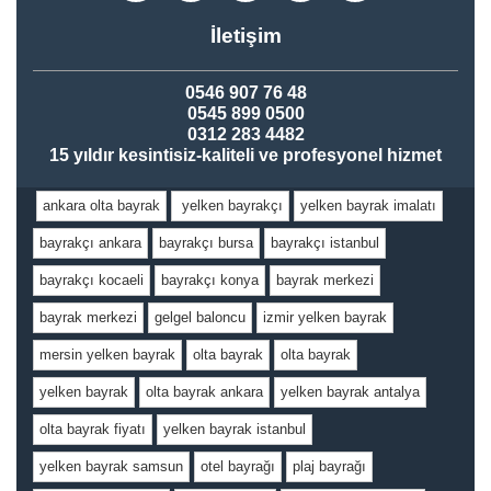
İletişim
0546 907 76 48
0545 899 0500
0312 283 4482
15 yıldır kesintisiz-kaliteli ve profesyonel hizmet
ankara olta bayrak
yelken bayrakçı
yelken bayrak imalatı
bayrakçı ankara
bayrakçı bursa
bayrakçı istanbul
bayrakçı kocaeli
bayrakçı konya
bayrak merkezi
bayrak merkezi
gelgel baloncu
izmir yelken bayrak
mersin yelken bayrak
olta bayrak
olta bayrak
yelken bayrak
olta bayrak ankara
yelken bayrak antalya
olta bayrak fiyatı
yelken bayrak istanbul
yelken bayrak samsun
otel bayrağı
plaj bayrağı