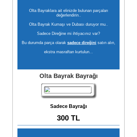
Olta Bayraklara ait elinizde bulunan parçaları
değerlendirin..
Olta Bayrak Kumaşı ve Dubası duruyor mu..
Sadece Direğine mi ihtiyacınız var?
Bu durumda parça olarak
sadece direğini
satın alın,
ekstra masraftan kurtulun...
Olta Bayrak Bayrağı
Sadece Bayrağı
300 TL